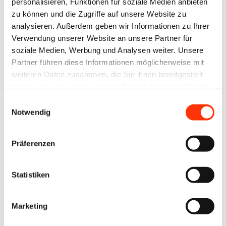
personalisieren, Funktionen für soziale Medien anbieten
zu können und die Zugriffe auf unsere Website zu
analysieren. Außerdem geben wir Informationen zu Ihrer
Verwendung unserer Website an unsere Partner für
soziale Medien, Werbung und Analysen weiter. Unsere
Partner führen diese Informationen möglicherweise mit
Presse
Tarifpolitik
Presse
Tarifpolitik
weiteren Daten zusammen, die Sie ihnen bereitgestellt
Tarifrunde 2026
Tarifrunde 2026
haben oder die sie im Rahmen Ihrer Nutzung der Dienste
BVDM:
Tarifrunde
gesammelt haben.
Einwilligungsauswahl
Tarifverhandlungen
Druckindustrie
Notwendig
in der
2026:
Druckindustrie
Standort
Präferenzen
vertagt
Deutschland
sichern,
Statistiken
Perspektiven
schaffen!
Marketing