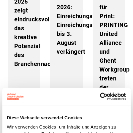
2026
2026:
für
zeigt
Einreichungsfrist
Print:
eindrucksvoll
Einreichungsfrist
PRINTING
das
bis 3.
United
kreative
August
Alliance
Potenzial
verlängert
und
des
Ghent
Branchennachwuchses
Workgroup
treten
der
Initiative
bei
Diese Webseite verwendet Cookies
21. Juli 2026
14. Juli 2026
10. Juli 2026
Wir verwenden Cookies, um Inhalte und Anzeigen zu