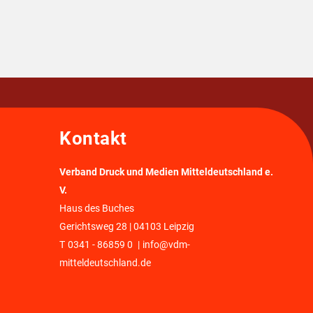
Kontakt
Verband Druck und Medien Mitteldeutschland e.
V.
Haus des Buches
Gerichtsweg 28 | 04103 Leipzig
T
0341 - 86859 0
|
info@vdm-
mitteldeutschland.de