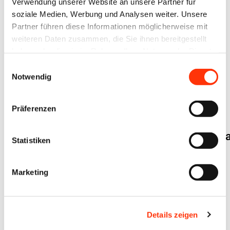
Verwendung unserer Website an unsere Partner für
soziale Medien, Werbung und Analysen weiter. Unsere
Partner führen diese Informationen möglicherweise mit
25.
24.
weiteren Daten zusammen, die Sie ihnen bereitgestellt
Juni
Juni
haben oder die sie im Rahmen Ihrer Nutzung der Dienste
2026
2026
gesammelt haben.
Einwilligungsauswahl
Notwendig
Deutscher
Druck-
Präferenzen
und
DDMT26 +
Medientag
Mitgliederver
Statistiken
2026
Marketing
15.
10.
Juni
Juni
Details zeigen
2026
2026