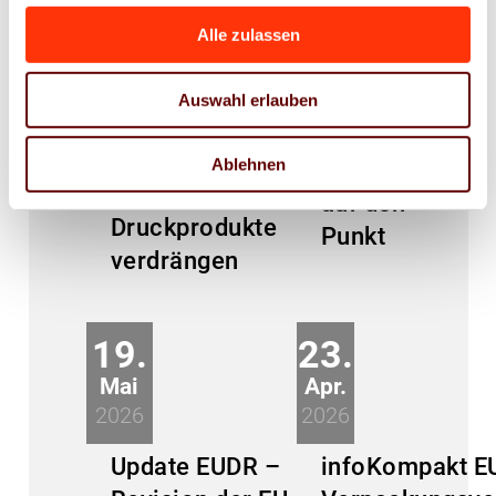
infoKompakt
Alle zulassen
„Digital First“
– Print
LobbyLunch
Auswahl erlauben
zuletzt? – Wie
– Politik
neue EU-
kompakt
Ablehnen
Vorgaben
auf den
Druckprodukte
Punkt
verdrängen
19.
23.
Mai
Apr.
2026
2026
Update EUDR –
infoKompakt E