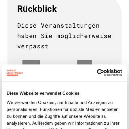
Rückblick
Diese Veranstaltungen
haben Sie möglicherweise
verpasst
04.
01.
Aug.
Juli
2026
2026
Diese Webseite verwendet Cookies
infoKompakt
Wir verwenden Cookies, um Inhalte und Anzeigen zu
infoKompakt EU-
Neue
personalisieren, Funktionen für soziale Medien anbieten
Verpackungsverordnung
Beiträge an
zu können und die Zugriffe auf unsere Website zu
(PPWR)
die BG ETEM
analysieren. Außerdem geben wir Informationen zu Ihrer