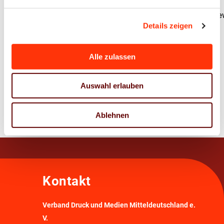
Wirtschafts-
und
Gestaltungswettbe
Medienrecht
Details zeigen
Nah.
Die
Nützlich.
Klimainitiative
Alle zulassen
Nachhaltig.
Mach dein
Auswahl erlauben
Leben bunt!
Ablehnen
Kontakt
Verband Druck und Medien Mitteldeutschland e.
V.