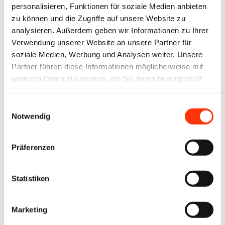
Fortschritt in
personalisieren, Funktionen für soziale Medien anbieten
dieser vitalen
zu können und die Zugriffe auf unsere Website zu
analysieren. Außerdem geben wir Informationen zu Ihrer
Branche.
Verwendung unserer Website an unsere Partner für
soziale Medien, Werbung und Analysen weiter. Unsere
Partner führen diese Informationen möglicherweise mit
weiteren Daten zusammen, die Sie ihnen bereitgestellt
Umwelt.
haben oder die sie im Rahmen Ihrer Nutzung der Dienste
Stärken von
Bewusst.
gesammelt haben.
Print
Einwilligungsauswahl
Gedruckt.
Notwendig
WE.LOVE.PRINT
hochDruck
Präferenzen
Wirtschaftliche
Technik &
Lage &
Innovation
Statistiken
Branchendaten
Umwelt &
Arbeit & Tarif
Nachhaltigkeit
Marketing