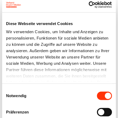
Branche steht weiterhin unter erheblichem Druck, die
Produktivität der Betriebe ist in den vergangenen
Jahren in alarmierendem Ausmaß geradezu
Diese Webseite verwendet Cookies
abgestürzt. Für viele Unternehmen ist es ein
Wir verwenden Cookies, um Inhalte und Anzeigen zu
extremer Kraftakt, ihre Beschäftigten trotz anhaltend
personalisieren, Funktionen für soziale Medien anbieten
zu können und die Zugriffe auf unsere Website zu
niedriger Auslastung und schwacher Auftragslage zu
analysieren. Außerdem geben wir Informationen zu Ihrer
halten. Wir als Tarifpartner sollten den Betrieben das
Verwendung unserer Website an unsere Partner für
Leben dabei nicht noch schwerer machen,“
soziale Medien, Werbung und Analysen weiter. Unsere
begründet Dr. Berktold die Ablehnung der von ver.di
Partner führen diese Informationen möglicherweise mit
weiteren Daten zusammen, die Sie ihnen bereitgestellt
am 2. Juni 2026 veröffentlichten Forderung nach 7
haben oder die sie im Rahmen Ihrer Nutzung der Dienste
Prozent mehr Lohn und Gehalt.
gesammelt haben.
Einwilligungsauswahl
Notwendig
„Auftragsstrukturen ändern sich mit dem
vermehrten Einsatz von KI, und die digitale
Präferenzen
Transformation schreitet voran. Es ist zudem ein