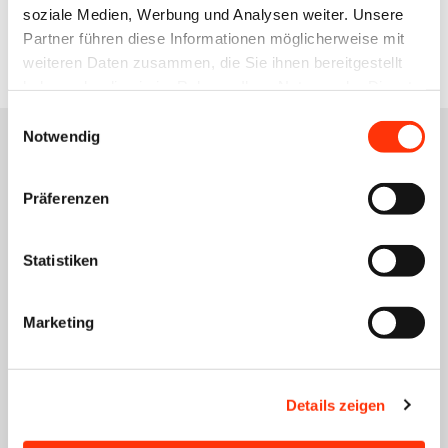
soziale Medien, Werbung und Analysen weiter. Unsere
Gerne informieren wir Sie zu den Details einer
Partner führen diese Informationen möglicherweise mit
weiteren Daten zusammen, die Sie ihnen bereitgestellt
Mitgliedschaft.
haben oder die sie im Rahmen Ihrer Nutzung der Dienste
gesammelt haben.
Einwilligungsauswahl
Notwendig
Präferenzen
Ihre Ansprechpartnerin
Statistiken
Anmeldung zur
Marketing
Veranstaltung
Details zeigen
Vertriebskongress 10.