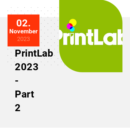
02.
November
2023
PrintLab
2023
-
Part
2