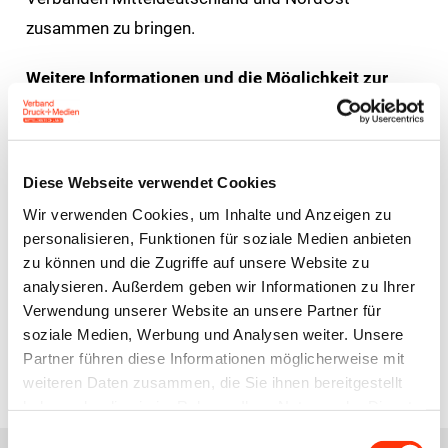
zusammen zu bringen.
Weitere Informationen und die Möglichkeit zur
Anmeldung finden Sie unter
www.printlab.de
Diese Webseite verwendet Cookies
Termin
Wir verwenden Cookies, um Inhalte und Anzeigen zu
personalisieren, Funktionen für soziale Medien anbieten
02. November 2023 Start 16:00 Uhr
zu können und die Zugriffe auf unsere Website zu
03. November 2023 Ende 17:30 Uhr
analysieren. Außerdem geben wir Informationen zu Ihrer
Verwendung unserer Website an unsere Partner für
soziale Medien, Werbung und Analysen weiter. Unsere
Zum Programm und zur
Partner führen diese Informationen möglicherweise mit
Anmeldung
weiteren Daten zusammen, die Sie ihnen bereitgestellt
haben oder die sie im Rahmen Ihrer Nutzung der Dienste
gesammelt haben.
Einwilligungsauswahl