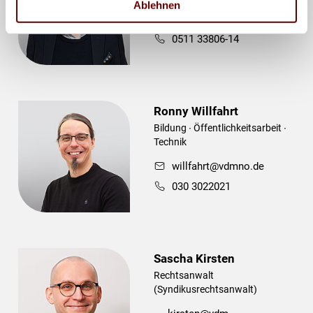
Ablehnen
trotha@vdmno.de
0511 33806-14
Ronny Willfahrt
Bildung ∙ Öffentlichkeitsarbeit ∙
Technik
willfahrt@vdmno.de
030 3022021
Sascha Kirsten
Rechtsanwalt
(Syndikusrechtsanwalt)