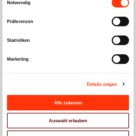
Notwendig
Präferenzen
Ihre Ansprechpartner
Statistiken
Antje Steinmetz
Marketing
Geschäftsführerin
steinmetz@vdm-
mitteldeutschland.de
Details zeigen
0341 86859 0
0172 7979885
Alle zulassen
Philipp von Trotha
Auswahl erlauben
Geschäftsführer ∙
Syndikusrechtsanwalt