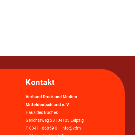
Kontakt
Verband Druck und Medien
Mitteldeutschland e. V.
Haus des Buches
Gerichtsweg 28 | 04103 Leipzig
T
0341 - 86859 0
|
info@vdm-