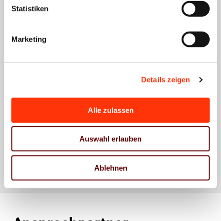
erium ist ein
Arbeitszeiterfassung
Statistiken
Gesetzentwurf zur
vorgelegt.
Änderung des
Marketing
Arbeitszeitrechts
bekannt geworden.
Details zeigen
Die angekündigte
Umstellung auf
Alle zulassen
eine…
Auswahl erlauben
Ablehnen