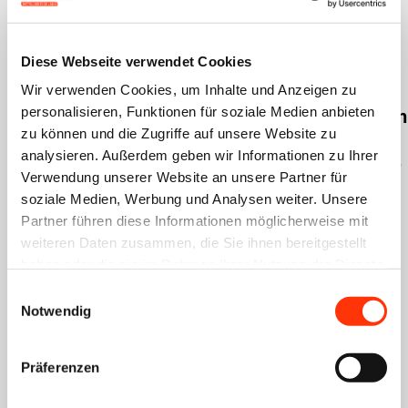
Meldungen
Arbeitszeiterfassung
Arbeitszeiterfassung
Diese Webseite verwendet Cookies
Sozialpolitik
Sozialpolitik
Gesetzentwurf
Pflicht zur
Wir verwenden Cookies, um Inhalte und Anzeigen zu
personalisieren, Funktionen für soziale Medien anbieten
zum
Arbeitszeiterfassu
zu können und die Zugriffe auf unsere Website zu
Arbeitszeitrecht:
–
analysieren. Außerdem geben wir Informationen zu Ihrer
Arbeitszeiterfassung
Referentenentwurf
Verwendung unserer Website an unsere Partner für
für alle,
19. April 2023
soziale Medien, Werbung und Analysen weiter. Unsere
Partner führen diese Informationen möglicherweise mit
wöchentliche
Das
weiteren Daten zusammen, die Sie ihnen bereitgestellt
Höchstarbeitszeit
Bundesarbeitsminist
haben oder die sie im Rahmen Ihrer Nutzung der Dienste
nur per
erium hat einen
gesammelt haben.
Einwilligungsauswahl
Tarifvertrag?
Notwendig
Gesetzentwurf zur
19. Juni 2026
Einführung einer
Aus dem
verpflichtenden
Präferenzen
Bundesarbeitsminist
elektronischen