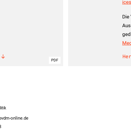
ice
Die
Aus
ged
Med
He
PDF
itik
bvdm-online.de
8