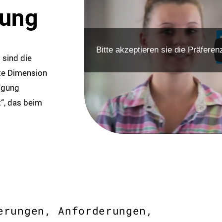
tung
Bitte akzeptieren sie die Präfer
sind die
tte Dimension
tigung
t“, das beim
erungen, Anforderungen,