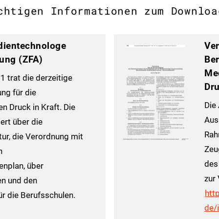
chtigen Informationen zum Downloa
edientechnologe
Ver
tung (ZFA)
Be
Me
 trat die derzeitige
Dru
ng für die
Die
 Druck in Kraft. Die
Aus
ert über die
Rah
ur, die Verordnung mit
Zeu
n
des
nplan, über
zur
en und den
htt
r die Berufsschulen.
de/