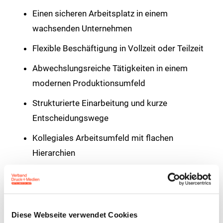
Einen sicheren Arbeitsplatz in einem
wachsenden Unternehmen
Flexible Beschäftigung in Vollzeit oder Teilzeit
Abwechslungsreiche Tätigkeiten in einem
modernen Produktionsumfeld
Strukturierte Einarbeitung und kurze
Entscheidungswege
Kollegiales Arbeitsumfeld mit flachen
Hierarchien
Attraktive Vergütung
Wir freuen uns auf Ihre vollständige Bewerbung an
Diese Webseite verwendet Cookies
Herrn Jan Dziub unter
Bewerbung@integralis-