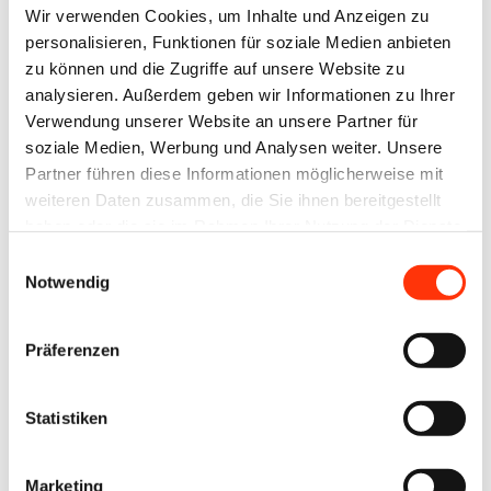
Wir verwenden Cookies, um Inhalte und Anzeigen zu
gruppe.de
!
personalisieren, Funktionen für soziale Medien anbieten
zu können und die Zugriffe auf unsere Website zu
analysieren. Außerdem geben wir Informationen zu Ihrer
Veröffentlichungsdatum:
11.05.2026
Verwendung unserer Website an unsere Partner für
soziale Medien, Werbung und Analysen weiter. Unsere
Partner führen diese Informationen möglicherweise mit
Zurück zur Liste
weiteren Daten zusammen, die Sie ihnen bereitgestellt
haben oder die sie im Rahmen Ihrer Nutzung der Dienste
gesammelt haben.
Einwilligungsauswahl
Notwendig
Abteilung
Produktion
Präferenzen
Statistiken
Beschäftigungsverhältnis
Vollzeit, Teilzeit
Marketing