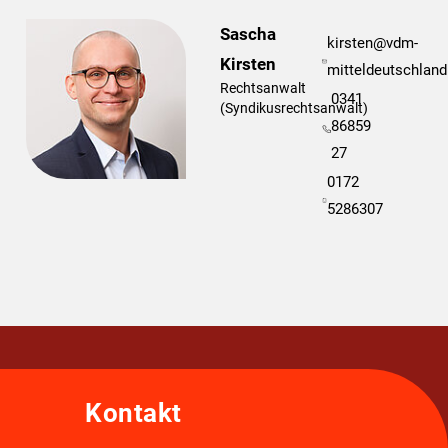
Sascha
kirsten@vdm-
Kirsten
mitteldeutschland
Rechtsanwalt
0341
(Syndikusrechtsanwalt)
86859
27
0172
5286307
Kontakt