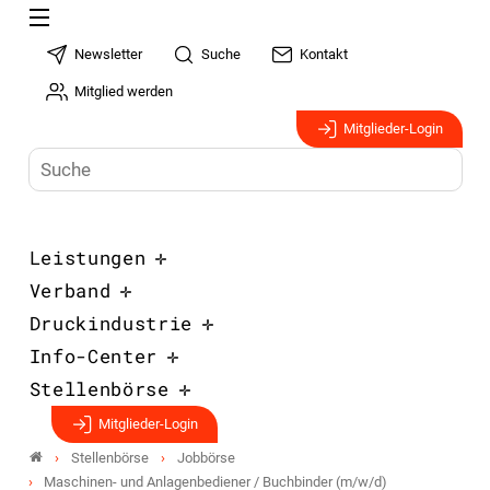
Newsletter
Suche
Kontakt
Mitglied werden
Mitglieder-Login
Leistungen
Verband
Druckindustrie
Info-Center
Stellenbörse
Mitglieder-Login
Stellenbörse
Jobbörse
Maschinen- und Anlagenbediener / Buchbinder (m/w/d)