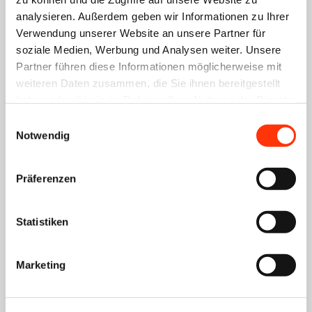
k.niedermayer@vdmb.de
analysieren. Außerdem geben wir Informationen zu Ihrer
089 33036 201
Verwendung unserer Website an unsere Partner für
soziale Medien, Werbung und Analysen weiter. Unsere
Partner führen diese Informationen möglicherweise mit
weiteren Daten zusammen, die Sie ihnen bereitgestellt
Seminar buchen
haben oder die sie im Rahmen Ihrer Nutzung der Dienste
gesammelt haben.
Einwilligungsauswahl
Notwendig
Firma *
Präferenzen
Vorname (Anmelder) *
Statistiken
Nachname (Anmelder) *
Marketing
Straße, Hausnummer *