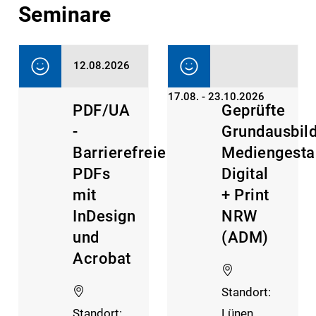
Seminare
12.08.2026
17.08. - 23.10.2026
PDF/UA
Geprüfte
-
Grundausbil
Barrierefreie
Mediengesta
PDFs
Digital
mit
+ Print
InDesign
NRW
und
(ADM)
Acrobat
Standort:
Standort:
Lünen