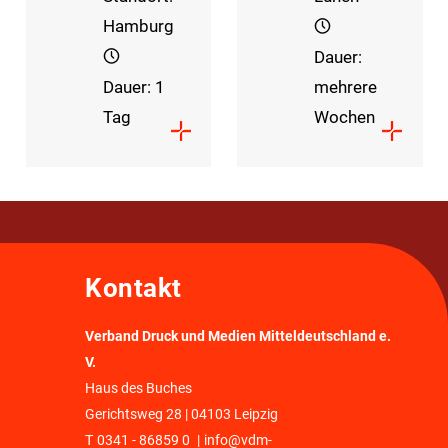
Hamburg
Dauer:
Dauer: 1
mehrere
Tag
Wochen
Kontakt
Verband Druck und Medien Mitteldeutschland e.
V.
Haus des Buches
Gerichtsweg 28 | 04103 Leipzig
T
0341 - 86859 0
|
info@vdm-