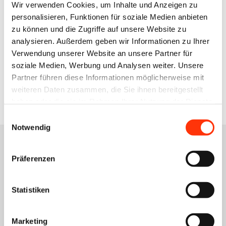
Wir verwenden Cookies, um Inhalte und Anzeigen zu
Interessiert an einer Mitgliedschaft?
personalisieren, Funktionen für soziale Medien anbieten
Gerne informieren wir Sie zu den Details einer
zu können und die Zugriffe auf unsere Website zu
Mitgliedschaft.
analysieren. Außerdem geben wir Informationen zu Ihrer
Verwendung unserer Website an unsere Partner für
Mitglied werden
soziale Medien, Werbung und Analysen weiter. Unsere
Partner führen diese Informationen möglicherweise mit
weiteren Daten zusammen, die Sie ihnen bereitgestellt
haben oder die sie im Rahmen Ihrer Nutzung der Dienste
gesammelt haben.
Einwilligungsauswahl
Notwendig
Ihr Ansprechpartner
Präferenzen
Kerstin Niedermayer
Statistiken
Referentin für Seminar- und
Veranstaltungsmanagement
Marketing