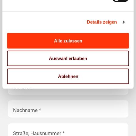
k.niedermayer@vdmb.de
089 33036 201
Details zeigen
Seminar buchen
Alle zulassen
Auswahl erlauben
Firma *
Ablehnen
Vorname *
Nachname *
Straße, Hausnummer *