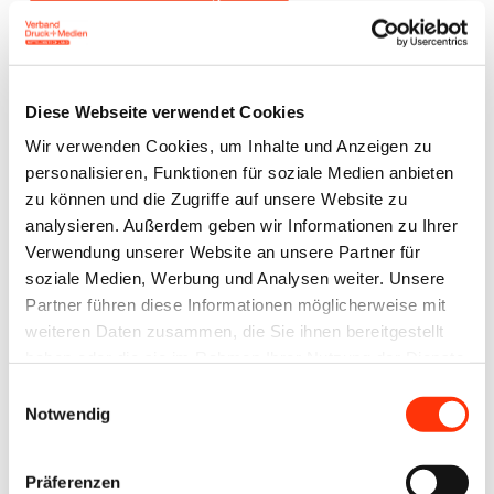
Anmeldeschluss
11.06.2026
Diese Webseite verwendet Cookies
Wir verwenden Cookies, um Inhalte und Anzeigen zu
personalisieren, Funktionen für soziale Medien anbieten
Veranstalter
zu können und die Zugriffe auf unsere Website zu
Verband Druck und Medien Akademie Nord-
analysieren. Außerdem geben wir Informationen zu Ihrer
West e.V.
Verwendung unserer Website an unsere Partner für
soziale Medien, Werbung und Analysen weiter. Unsere
Partner führen diese Informationen möglicherweise mit
weiteren Daten zusammen, die Sie ihnen bereitgestellt
Zielgruppe
haben oder die sie im Rahmen Ihrer Nutzung der Dienste
Fachkräfte und Auszubildende
gesammelt haben.
Einwilligungsauswahl
Notwendig
Seminarnummer
Präferenzen