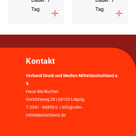
Dauer: 1
Dauer: 1
Tag
Tag
Kontakt
Verband Druck und Medien Mitteldeutschland e.
V.
Haus des Buches
Gerichtsweg 28 | 04103 Leipzig
T
0341 - 86859 0
|
info@vdm-
mitteldeutschland.de