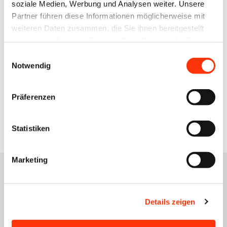
soziale Medien, Werbung und Analysen weiter. Unsere
Partner führen diese Informationen möglicherweise mit
weiteren Daten zusammen, die Sie ihnen bereitgestellt
Interessiert an einer Mitgliedschaft?
haben oder die sie im Rahmen Ihrer Nutzung der Dienste
Gerne informieren wir Sie zu den Details einer
gesammelt haben.
Einwilligungsauswahl
Mitgliedschaft.
Notwendig
Mitglied werden
Präferenzen
Statistiken
Marketing
Ihre Ansprechpartner
Details zeigen
Alexander Justa