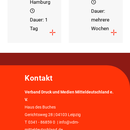
Hamburg
Dauer:
Dauer: 1
mehrere
Tag
Wochen
Kontakt
Verband Druck und Medien Mitteldeutschland e.
V.
Haus des Buches
Gerichtsweg 28 | 04103 Leipzig
T
0341 - 86859 0
|
info@vdm-
mitteldeutschland.de