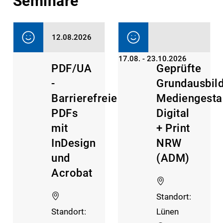
Seminare
12.08.2026
17.08. - 23.10.2026
PDF/UA
Geprüfte
-
Grundausbil
Barrierefreie
Mediengesta
PDFs
Digital
mit
+ Print
InDesign
NRW
und
(ADM)
Acrobat
Standort:
Standort:
Lünen