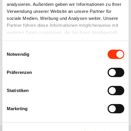
analysieren. Außerdem geben wir Informationen zu Ihrer
Verwendung unserer Website an unsere Partner für
Nichtmitglieder EUR 1.250,00
soziale Medien, Werbung und Analysen weiter. Unsere
Partner führen diese Informationen möglicherweise mit
Diese Leistung ist aufgrund §4, Nr. 22 UStG von der
weiteren Daten zusammen, die Sie ihnen bereitgestellt
Umsatzsteuer befreit.
haben oder die sie im Rahmen Ihrer Nutzung der Dienste
gesammelt haben.
Einwilligungsauswahl
Notwendig
Interessiert an einer Mitgliedschaft?
Gerne informieren wir Sie zu den Details einer
Präferenzen
Mitgliedschaft.
Statistiken
Mitglied werden
Marketing