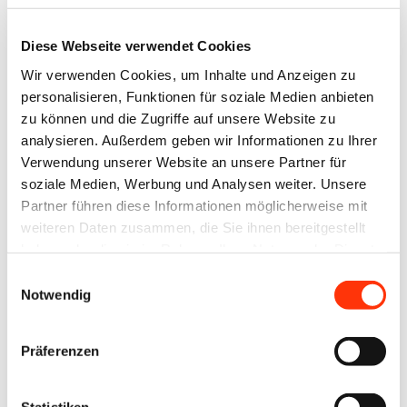
30.05.2025
Diese Webseite verwendet Cookies
Wir verwenden Cookies, um Inhalte und Anzeigen zu
Veranstalter
personalisieren, Funktionen für soziale Medien anbieten
Akademie Bayern
zu können und die Zugriffe auf unsere Website zu
analysieren. Außerdem geben wir Informationen zu Ihrer
Verwendung unserer Website an unsere Partner für
soziale Medien, Werbung und Analysen weiter. Unsere
Zielgruppe
Partner führen diese Informationen möglicherweise mit
Auszubildende Medientechnologe
weiteren Daten zusammen, die Sie ihnen bereitgestellt
Digitaldruck im 3. Ausbildungsjahr
haben oder die sie im Rahmen Ihrer Nutzung der Dienste
gesammelt haben.
Einwilligungsauswahl
Notwendig
Seminarnummer
509-A
Präferenzen