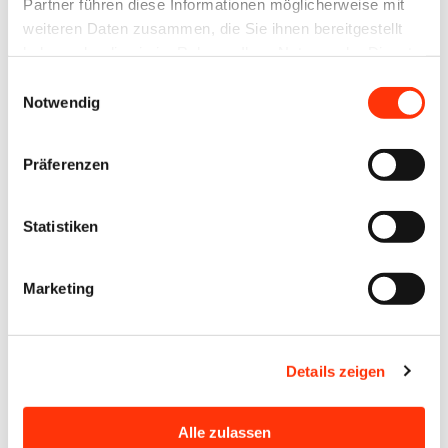
Partner führen diese Informationen möglicherweise mit
Mitglieder 299 €/Tag
weiteren Daten zusammen, die Sie ihnen bereitgestellt
haben oder die sie im Rahmen Ihrer Nutzung der Dienste
Nichtmitglieder 439 €/Tag
gesammelt haben.
Einwilligungsauswahl
Notwendig
Azubi Mitglieder 92 €/Tag
Präferenzen
Azubi Nichtmitglieder 175 €/Tag
Statistiken
Interessiert an einer Mitgliedschaft?
Gerne informieren wir Sie zu den Details einer
Marketing
Mitgliedschaft.
Mitglied werden
Details zeigen
Alle zulassen