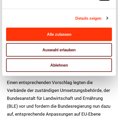
des Lieferanten vorliegt, zusammengeführt. Sie
würden unter einer einheitlichen Sorgfaltserklärung
Details zeigen
zusammengefasst und mit einer gemeinsamen
Referenznummer versehen. Diese Quartalsnummer
Alle zulassen
könnten alle Kunden des Unternehmens für den
jeweiligen Zeitraum verwenden. Durch dieses
Auswahl erlauben
Verfahren ließe sich der administrative Aufwand
deutlich reduzieren – ohne dabei das Risiko einer
Ablehnen
Entwaldung zu erhöhen.
Einen entsprechenden Vorschlag legten die
Verbände der zuständigen Umsetzungsbehörde, der
Bundesanstalt für Landwirtschaft und Ernährung
(BLE) vor und fordern die Bundesregierung nun dazu
auf, entsprechende Anpassungen auf EU-Ebene