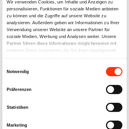
Wir verwenden Cookies, um Inhalte und Anzeigen zu
Die beteiligten Branchenverbände und deren
personalisieren, Funktionen für soziale Medien anbieten
zu können und die Zugriffe auf unsere Website zu
Mitglieder befassen sich intensiv mit der
analysieren. Außerdem geben wir Informationen zu Ihrer
praktischen Umsetzung der neuen Vorgaben. Ziel ist
Verwendung unserer Website an unsere Partner für
es, einen wirksamen Beitrag zum Waldschutz zu
soziale Medien, Werbung und Analysen weiter. Unsere
leisten – bei gleichzeitig handhabbarem Aufwand für
Partner führen diese Informationen möglicherweise mit
weiteren Daten zusammen, die Sie ihnen bereitgestellt
Unternehmen.
haben oder die sie im Rahmen Ihrer Nutzung der Dienste
gesammelt haben.
Einwilligungsauswahl
Eine mögliche Vereinfachung sehen die Verbände in
Notwendig
einer gebündelten Vorabmeldung relevanter
Rohstoffe und Produkte an das EU-
Präferenzen
Informationssystem. Vorgeschlagen wird ein
Modell, bei dem Unternehmen ihre Sorgfaltspflicht
Statistiken
beispielsweise quartalsweise vorab gesammelt
erfüllen können. Dabei würden alle eingekauften
Marketing
Materialien, für die eine gültige Sorgfaltserklärung