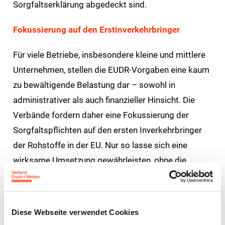
Sorgfaltserklärung abgedeckt sind.
Fokussierung auf den Erstinverkehrbringer
Für viele Betriebe, insbesondere kleine und mittlere
Unternehmen, stellen die EUDR-Vorgaben eine kaum
zu bewältigende Belastung dar – sowohl in
administrativer als auch finanzieller Hinsicht. Die
Verbände fordern daher eine Fokussierung der
Sorgfaltspflichten auf den ersten Inverkehrbringer
der Rohstoffe in der EU. Nur so lasse sich eine
wirksame Umsetzung gewährleisten, ohne die
nachgelagerte Lieferkette über Gebühr zu belasten.
Verbände schlagen praxisnahe Lösung zur
Diese Webseite verwendet Cookies
Umsetzung der EU-Entwaldungsverordnung vor