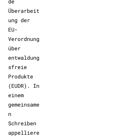
de
Überarbeit
ung der
EU-
Verordnung
über
entwaldung
sfreie
Produkte
(EUDR). In
einem
gemeinsame
n
Schreiben
appelliere