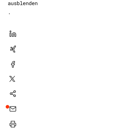
ausblenden
.
LinekdIn
Xing
Facebook
Plattform
X
Natives
Sharing
E-
Mail
Drucker