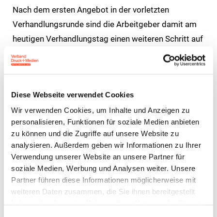
Nach dem ersten Angebot in der vorletzten
Verhandlungsrunde sind die Arbeit­geber damit am
heutigen Verhandlungstag einen weiteren Schritt auf
ver.di zugegangen.
Trotz intensiver Verhandlungen konnte kein
Verhandlungsergebnis erzielt werden. Denn
Diese Webseite verwendet Cookies
Voraussetzung für eine Einigung in den seit März
Wir verwenden Cookies, um Inhalte und Anzeigen zu
laufenden Tarif­ver­hand­lungen wäre, dass ver.di ihre
personalisieren, Funktionen für soziale Medien anbieten
zu können und die Zugriffe auf unsere Website zu
historische Rekord-Forderung von 12% aufgibt, sich
analysieren. Außerdem geben wir Informationen zu Ihrer
auf die wirtschaftlichen Möglichkeiten der Betriebe
Verwendung unserer Website an unsere Partner für
einstellt und mit eigenen konstruktiven Vorschlägen
soziale Medien, Werbung und Analysen weiter. Unsere
in die Gespräche geht.
Partner führen diese Informationen möglicherweise mit
weiteren Daten zusammen, die Sie ihnen bereitgestellt
„Ich erwarte für die nächste Runde deutliche
haben oder die sie im Rahmen Ihrer Nutzung der Dienste
gesammelt haben.