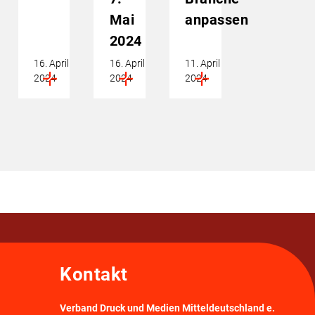
Mai
anpassen
2024
16. April
16. April
11. April
2024
2024
2024
Kontakt
Verband Druck und Medien Mitteldeutschland e.