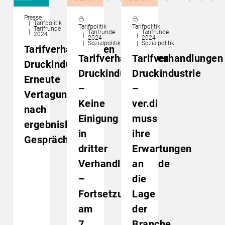
Presse
Tarifpolitik
Tarifpolitik
Tarifpolitik
Tarifrunde
Tarifrunde
Tarifrunde
2024
2024
2024
Sozialpolitik
Sozialpolitik
Tarifverhandlungen
Tarifverhandlungen
Tarifverhandlungen
Druckindustrie:
Druckindustrie
Druckindustrie
Erneute
–
–
Vertagung
Keine
ver.di
nach
Einigung
muss
ergebnislosen
in
ihre
Gesprächen
dritter
Erwartungen
Verhandlungsrunde
an
–
die
Fortsetzung
Lage
am
der
7.
Branche