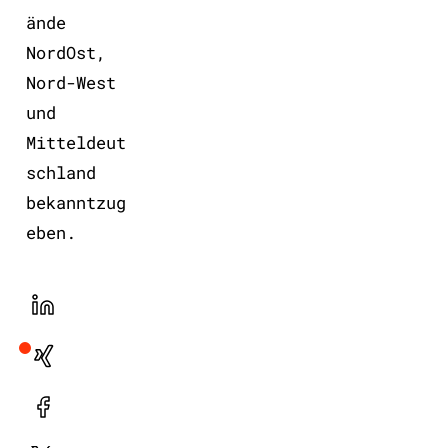
ände
NordOst,
Nord-West
und
Mitteldeut
schland
bekanntzug
eben.
LinekdIn
Xing
Facebook