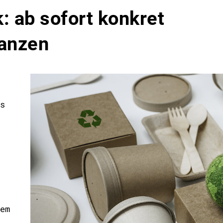
 ab sofort konkret
anzen
s
em