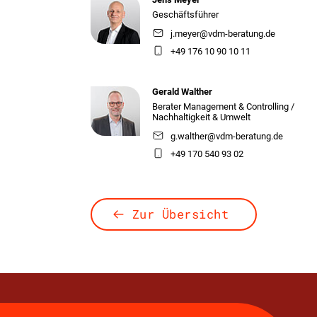
Geschäftsführer
j.meyer@vdm-beratung.de
+49 176 10 90 10 11
Gerald Walther
Berater Management & Controlling /
Nachhaltigkeit & Umwelt
g.walther@vdm-beratung.de
+49 170 540 93 02
Zur Übersicht