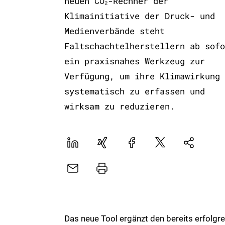
neuen CO₂-Rechner der
Klimainitiative der Druck- und
Medienverbände steht
Faltschachtelherstellern ab sofo
ein praxisnahes Werkzeug zur
Verfügung, um ihre Klimawirkung
systematisch zu erfassen und
wirksam zu reduzieren.
LinekdIn
Xing
Facebook
Plattform
Natives
X
Sharing
E-
Drucker
Mail
Das neue Tool ergänzt den bereits erfolgre