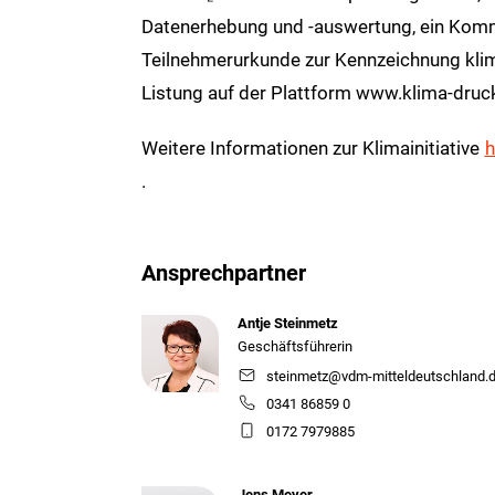
Datenerhebung und -auswertung, ein Kommu
Teilnehmerurkunde zur Kennzeichnung kli
Listung auf der Plattform www.klima-druc
Weitere Informationen zur Klimainitiative
h
.
Ansprechpartner
Antje Steinmetz
Geschäftsführerin
steinmetz@vdm-mitteldeutschland.
0341 86859 0
0172 7979885
Jens Meyer