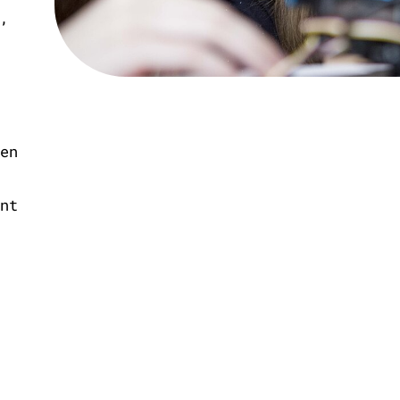
,
en
nt