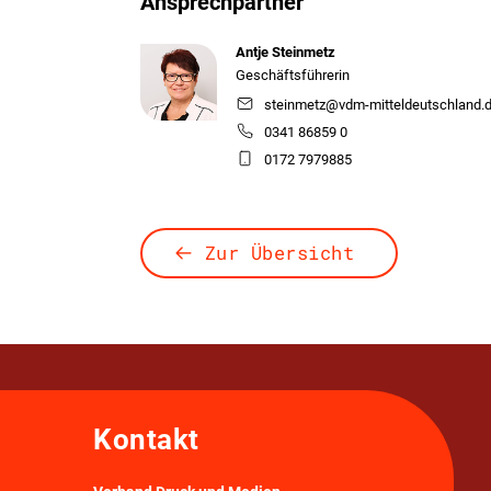
Ansprechpartner
Antje Steinmetz
Geschäftsführerin
steinmetz@vdm-mitteldeutschland.
0341 86859 0
0172 7979885
Zur Übersicht
Kontakt