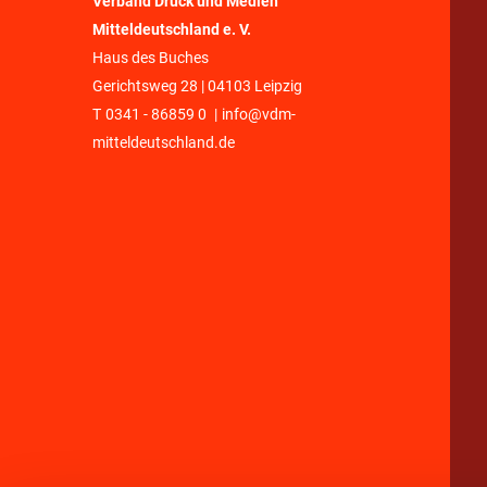
Verband Druck und Medien
Mitteldeutschland e. V.
Haus des Buches
Gerichtsweg 28 | 04103 Leipzig
T
0341 - 86859 0
|
info@vdm-
mitteldeutschland.de