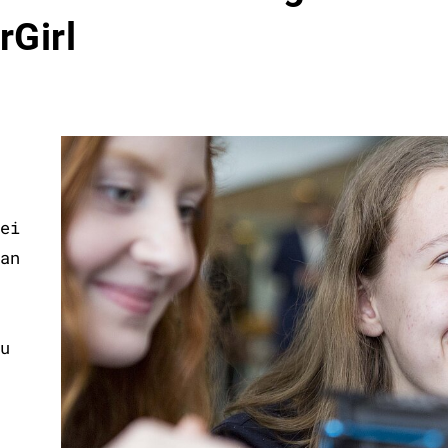
rGirl
ei
an
u