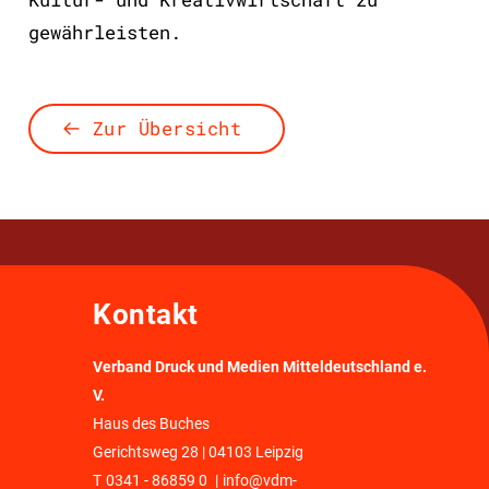
gewährleisten.
Zur Übersicht
Kontakt
Verband Druck und Medien Mitteldeutschland e.
V.
Haus des Buches
Gerichtsweg 28 | 04103 Leipzig
T
0341 - 86859 0
|
info@vdm-