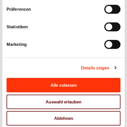
geben. Anhand von vier Exkursen wird zudem ein
Präferenzen
Einblick in die Situation beispielhafter Teilbranchen
ermöglicht. Hierfür wurden vier Fachinterviews mit
Statistiken
Vertreter:innen des Designmarktes, des
Werbemarktes, des Bereichs Architektur sowie der
Marketing
Druck- und Verlagsbranche geführt. Eine gesonderte
Betrachtung aufgrund der aktuellen Betroffenheit
erfolgt für den öffentlichen und intermediären
Details zeigen
Bereich des Kultur- und Kreativsektors.
Alle zulassen
Hierzu wurde auch Geschäftführerin Antje Steinmetz
vom Verband Druck und Medien Mitteldeutschland
Auswahl erlauben
e. V., stellvertretend für die Druck- und
Verlagsbranche in Sachsen, interviewt. Tenor ist:
Ablehnen
"Erfolgreich sind aktuell die Unternehmen, die Digital