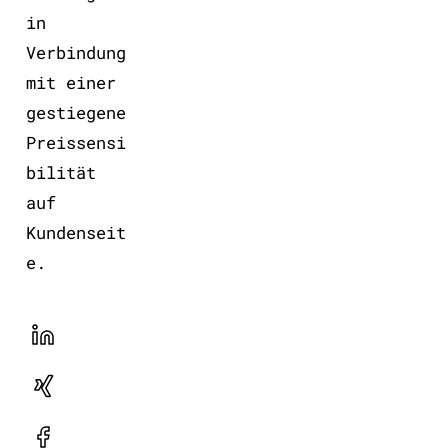
in
Verbindung
mit einer
gestiegene
Preissensi
bilität
auf
Kundenseit
e.
LinekdIn
Xing
Facebook