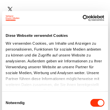
Plattform
X
Natives
Sharing
E-
Diese Webseite verwendet Cookies
Mail
Wir verwenden Cookies, um Inhalte und Anzeigen zu
Drucker
personalisieren, Funktionen für soziale Medien anbieten
zu können und die Zugriffe auf unsere Website zu
analysieren. Außerdem geben wir Informationen zu Ihrer
Verwendung unserer Website an unsere Partner für
In einer fachlichen Stellungnahme betrachtet
soziale Medien, Werbung und Analysen weiter. Unsere
KREATIVES SACHSEN die generelle Situation der 12
Partner führen diese Informationen möglicherweise mit
weiteren Daten zusammen, die Sie ihnen bereitgestellt
Teilbranchen der Kultur- und Kreativwirtschaft in
haben oder die sie im Rahmen Ihrer Nutzung der Dienste
Sachsen und versucht auf Grundlage von Beiträgen
gesammelt haben.
Einwilligungsauswahl
und Studien eine Einschätzung der aktuellen
Notwendig
Situation, aber auch der zukünftigen Entwicklung zu