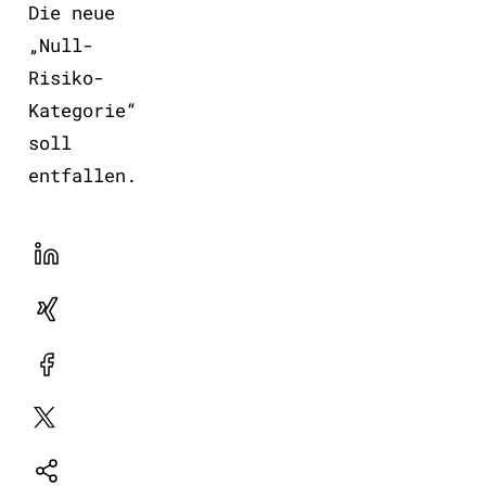
Die neue
„Null-
Risiko-
Kategorie“
soll
entfallen.
LinekdIn
Xing
Facebook
Plattform
X
Natives