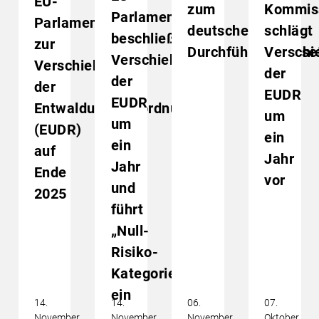
EU-
zum
Kommis
Parlament
Parlaments
deutschen
schlägt
beschließt
zur
Durchführungsgese
Verschi
Verschiebung
Verschiebung
der
der
der
EUDR
EUDR
Entwaldungsverordnung
um
um
(EUDR)
ein
ein
auf
Jahr
Jahr
Ende
vor
und
2025
führt
„Null-
Risiko-
Kategorie“
ein
14.
14.
06.
07.
November
November
November
Oktober