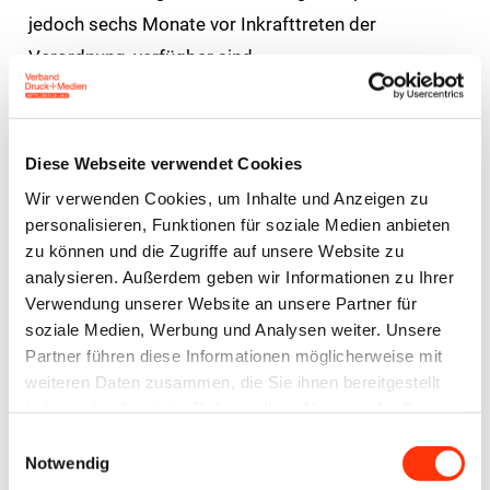
jedoch sechs Monate vor Inkrafttreten der
Verordnung, verfügbar sind.
Im Zusammenhang mit der allgemeinen
Überprüfung der Verordnung, die bis spätestens
Diese Webseite verwendet Cookies
30. Juni 2028 erfolgen soll, wird die Kommission
Wir verwenden Cookies, um Inhalte und Anzeigen zu
zusätzliche Maßnahmen zur Vereinfachung und
personalisieren, Funktionen für soziale Medien anbieten
Verringerung des Verwaltungsaufwands prüfen.
zu können und die Zugriffe auf unsere Website zu
analysieren. Außerdem geben wir Informationen zu Ihrer
Die Pressemitteilung zur Verschiebung der EUDR
Verwendung unserer Website an unsere Partner für
finden Sie auf der Webseite des Rats:
soziale Medien, Werbung und Analysen weiter. Unsere
Partner führen diese Informationen möglicherweise mit
https://www.consilium.europa.eu/de/press/press-
weiteren Daten zusammen, die Sie ihnen bereitgestellt
releases/2024/12/03/eu-deforestation-law-council-
haben oder die sie im Rahmen Ihrer Nutzung der Dienste
and-parliament-agree-on-its-targeted-amendment/
gesammelt haben.
Einwilligungsauswahl
Notwendig