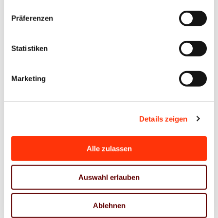
Link zur Pressemitteilung des Europäischen
Präferenzen
Parlaments:
https://www.europarl.europa.eu/news/en/press-
Statistiken
room/20241121IPR25541/deforestation-law-
agreement-with-council-gives-companies-extra-year-
Marketing
to-comply
Details zeigen
Nächste Schritte: Formale Annahme und
Veröffentlichung
Alle zulassen
Die in den Trilogverhandlungen erzielte vorläufige
Einigung muss noch von EU-Rat und EU-Parlament
Auswahl erlauben
formal angenommen werden. Die förmliche
endgültige Annahme durch beide Organe ist für die
Ablehnen
Woche vom 16.–19. Dezember 2024 vorgesehen.