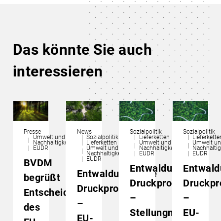
Das könnte Sie auch
interessieren
Presse
News
Sozialpolitik
Sozialpolitik
Umwelt und
Sozialpolitik
Lieferketten
Lieferkette
Nachhaltigkeit
Lieferketten
Umwelt und
Umwelt u
EUDR
Umwelt und
Nachhaltigkeit
Nachhaltig
Nachhaltigkeit
EUDR
EUDR
EUDR
BVDM
Entwaldungsfreie
Entwald
Entwaldungsfreie
begrüßt
Druckprodukte
Druckpr
Druckprodukte
Entscheidung
–
–
–
des
Stellungnahme
EU-
EU-