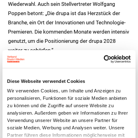
Wiederwahl. Auch sein Stellvertreter Wolfgang
Poppen betont: „Die drupa ist das Herzstück der
Branche, ein Ort der Innovationen und Technologie-
Premieren. Die kommenden Monate werden intensiv
genutzt, um die Positionierung der drupa 2028
weiter zu schärfen.“
Impulsgeber für die strategische
Weiterentwicklung der Leitmesse
Diese Webseite verwendet Cookies
Das drupa Komitee wurde im Rahmen der ersten
Wir verwenden Cookies, um Inhalte und Anzeigen zu
personalisieren, Funktionen für soziale Medien anbieten
drupa 1951 gegründet und setzt sich paritätisch aus
zu können und die Zugriffe auf unsere Website zu
Mitgliedern der Aussteller- und Besucherseite
analysieren. Außerdem geben wir Informationen zu Ihrer
zusammen. Seine Aufgabe liegt in der Beratung der
Verwendung unserer Website an unsere Partner für
Messe Düsseldorf hinsichtlich der konzeptionellen
soziale Medien, Werbung und Analysen weiter. Unsere
Partner führen diese Informationen möglicherweise mit
und branchenrelevanten Weiterentwicklung der