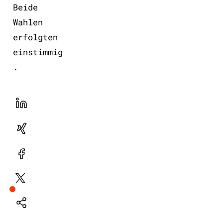
Beide
Wahlen
erfolgten
einstimmig
.
LinekdIn
Xing
Facebook
Plattform
X
Natives
Sharing