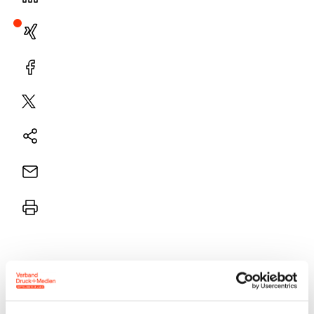
LinekdIn
Xing
Facebook
Plattform
X
Natives
Sharing
E-
Mail
Drucker
Umweltbewusstsein ist eine immer wichtigere
Größe in der Druckindustrie. Das zeigt auch die