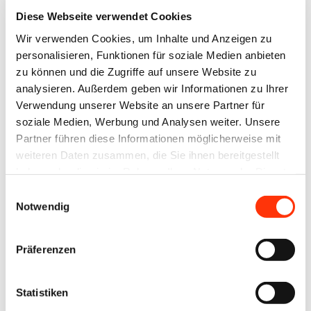
drupa 2024. Auf dem Touchpoint Sustainability in
Diese Webseite verwendet Cookies
Halle 14/D60 präsentieren rund 30 Unternehmen
Wir verwenden Cookies, um Inhalte und Anzeigen zu
Lösungen, wie sich die Umweltbilanz des
personalisieren, Funktionen für soziale Medien anbieten
Wirtschaftszweiges in den kommenden Jahren noch
zu können und die Zugriffe auf unsere Website zu
stärker verbessern lässt. Für Gespräche und
analysieren. Außerdem geben wir Informationen zu Ihrer
Verwendung unserer Website an unsere Partner für
vertiefende Informationen stehen dort auch die
soziale Medien, Werbung und Analysen weiter. Unsere
Experten und technischen Berater der Verbände
Partner führen diese Informationen möglicherweise mit
Druck und Medien zur Verfügung. Auf der Bühne des
weiteren Daten zusammen, die Sie ihnen bereitgestellt
Touchpoints präsentiert der BVDM am 05. Juni um
haben oder die sie im Rahmen Ihrer Nutzung der Dienste
gesammelt haben.
14.30 Uhr Heiko Engelhardt, Geschäftsführer Burda
Einwilligungsauswahl
Notwendig
Druck, mit dem Vortragsthema „Nachhaltig kommu­
nizieren mit Print“ sowie Carsten Wilkesmann,
Präferenzen
Deister- und Weserzeitung Verlags GmbH & Co. KG,
mit dem Fachvortrag „Umstieg auf mineralölfreie
Statistiken
Zeitungsdruckfarben“.