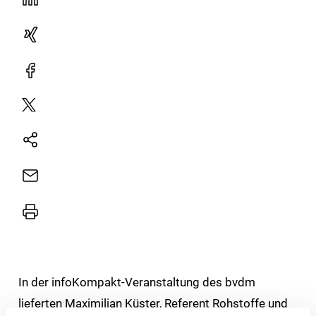
LinekdIn
Xing
Facebook
Plattform
X
Natives
Sharing
E-
Mail
Drucker
In der infoKompakt-Veranstaltung des bvdm
lieferten Maximilian Küster, Referent Rohstoffe und