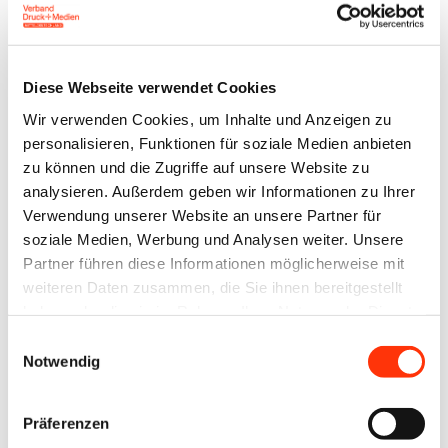
Nachhaltigkeit beim Verband DIE PAPIERINDUSTRIE
e. V. sowie Ulrich Leberle, Raw Materials Director bei
CEPI, dem europäischen Dachverband der
Diese Webseite verwendet Cookies
Papierindustrie, aktuelle Informationen über den
Wir verwenden Cookies, um Inhalte und Anzeigen zu
Umsetzungsstand der Verordnung auf deutscher
personalisieren, Funktionen für soziale Medien anbieten
und europäischer Ebene. Geplant ist, dass
zu können und die Zugriffe auf unsere Website zu
Unternehmen in einem europäischen
analysieren. Außerdem geben wir Informationen zu Ihrer
Verwendung unserer Website an unsere Partner für
Informationssystem Sorgfaltserklärungen
soziale Medien, Werbung und Analysen weiter. Unsere
hinterlegen, die bestätigen, dass die Rohstoffe und
Partner führen diese Informationen möglicherweise mit
Erzeugnisse legal und ohne Waldschädigung
weiteren Daten zusammen, die Sie ihnen bereitgestellt
produziert worden sind. Dabei sind Informationen
haben oder die sie im Rahmen Ihrer Nutzung der Dienste
gesammelt haben.
über das Erzeugerland und die geografische Lage
Einwilligungsauswahl
Notwendig
aller Grundstücke, auf denen die Rohstoffe erzeugt
wurden, zu sammeln und zu dokumentieren.
Präferenzen