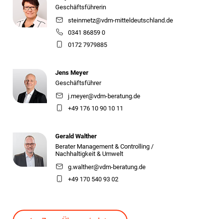
Geschäftsführerin
steinmetz@vdm-mitteldeutschland.de
0341 86859 0
0172 7979885
Jens Meyer
Geschäftsführer
j.meyer@vdm-beratung.de
+49 176 10 90 10 11
Gerald Walther
Berater Management & Controlling /
Nachhaltigkeit & Umwelt
g.walther@vdm-beratung.de
+49 170 540 93 02