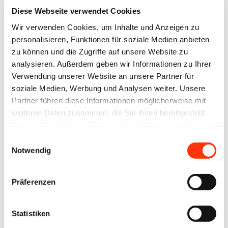
Bitte geben Sie Ihren
Diese Webseite verwendet Cookies
Benutzernamen und Ihr
Wir verwenden Cookies, um Inhalte und Anzeigen zu
Passwort ein, um sich an der
personalisieren, Funktionen für soziale Medien anbieten
Website anzumelden.
zu können und die Zugriffe auf unsere Website zu
analysieren. Außerdem geben wir Informationen zu Ihrer
Verwendung unserer Website an unsere Partner für
E-Mail-Adresse
soziale Medien, Werbung und Analysen weiter. Unsere
Partner führen diese Informationen möglicherweise mit
weiteren Daten zusammen, die Sie ihnen bereitgestellt
haben oder die sie im Rahmen Ihrer Nutzung der Dienste
Passwort:
gesammelt haben.
Einwilligungsauswahl
Notwendig
Präferenzen
Passwort vergessen?
Statistiken