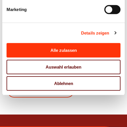
Marketing
Ansprechpartner
Details zeigen
Sascha Kirsten
Rechtsanwalt (Syndikusrechtsanwalt)
Alle zulassen
kirsten@vdm-mitteldeutschland.de
0341 86859 27
Auswahl erlauben
0172 5286307
Ablehnen
Zur Übersicht