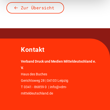
Zur Übersicht
Kontakt
Verband Druck und Medien Mitteldeutschland e.
V.
Haus des Buches
Gerichtsweg 28 | 04103 Leipzig
T
0341 - 86859 0
|
info@vdm-
mitteldeutschland.de