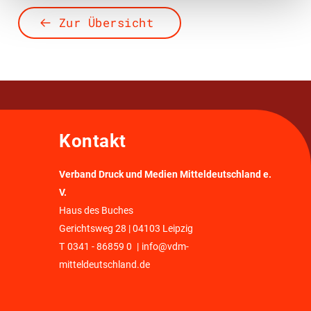
Zur Übersicht
Kontakt
Verband Druck und Medien Mitteldeutschland e.
V.
Haus des Buches
Gerichtsweg 28 | 04103 Leipzig
T
0341 - 86859 0
|
info@vdm-
mitteldeutschland.de