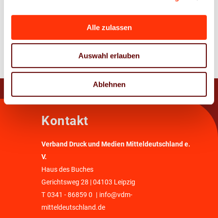
Alle zulassen
Zur Übersicht
Auswahl erlauben
Ablehnen
Kontakt
Verband Druck und Medien Mitteldeutschland e.
V.
Haus des Buches
Gerichtsweg 28 | 04103 Leipzig
T
0341 - 86859 0
|
info@vdm-
mitteldeutschland.de