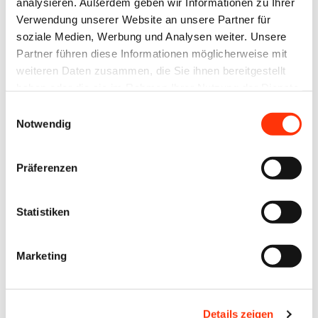
Passwort:
analysieren. Außerdem geben wir Informationen zu Ihrer
Verwendung unserer Website an unsere Partner für
soziale Medien, Werbung und Analysen weiter. Unsere
Partner führen diese Informationen möglicherweise mit
weiteren Daten zusammen, die Sie ihnen bereitgestellt
haben oder die sie im Rahmen Ihrer Nutzung der Dienste
gesammelt haben.
Einwilligungsauswahl
Passwort vergessen?
Notwendig
Präferenzen
Ansprechpartner
Statistiken
Sascha Kirsten
Marketing
Rechtsanwalt (Syndikusrechtsanwalt)
kirsten@vdm-mitteldeutschland.de
0341 86859 27
0172 5286307
Details zeigen