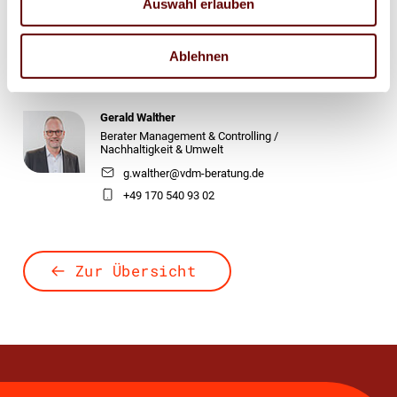
Jens Meyer
Auswahl erlauben
Geschäftsführer
j.meyer@vdm-beratung.de
Ablehnen
+49 176 10 90 10 11
Gerald Walther
Berater Management & Controlling /
Nachhaltigkeit & Umwelt
g.walther@vdm-beratung.de
+49 170 540 93 02
Zur Übersicht