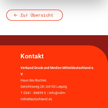
Zur Übersicht
Kontakt
Verband Druck und Medien Mitteldeutschland e.
V.
Haus des Buches
Gerichtsweg 28 | 04103 Leipzig
T
0341 - 86859 0
|
info@vdm-
mitteldeutschland.de