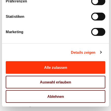
Präferenzen
Passwort vergessen?
Statistiken
Marketing
Ansprechpartner
Antje Steinmetz
Details zeigen
Geschäftsführerin
steinmetz@vdm-mitteldeutschland.de
0341 86859 0
Alle zulassen
0172 7979885
Auswahl erlauben
Jens Meyer
Geschäftsführer
Ablehnen
j.meyer@vdm-beratung.de
+49 176 10 90 10 11