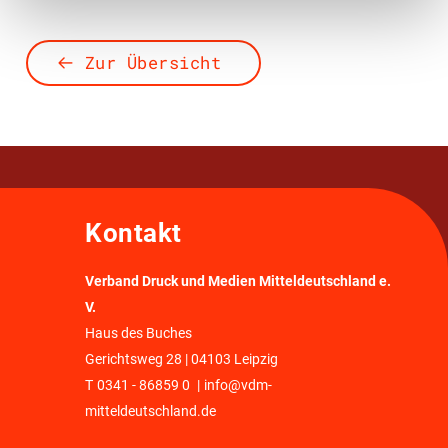
Zur Übersicht
Kontakt
Verband Druck und Medien Mitteldeutschland e.
V.
Haus des Buches
Gerichtsweg 28 | 04103 Leipzig
T
0341 - 86859 0
|
info@vdm-
mitteldeutschland.de