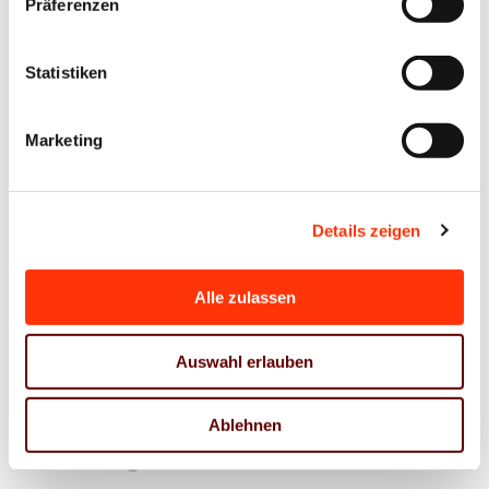
Präferenzen
Passwort vergessen?
Statistiken
Marketing
Ansprechpartner
Antje Steinmetz
Details zeigen
Geschäftsführerin
steinmetz@vdm-mitteldeutschland.de
0341 86859 0
Alle zulassen
0172 7979885
Auswahl erlauben
Jens Meyer
Geschäftsführer
Ablehnen
j.meyer@vdm-beratung.de
+49 176 10 90 10 11