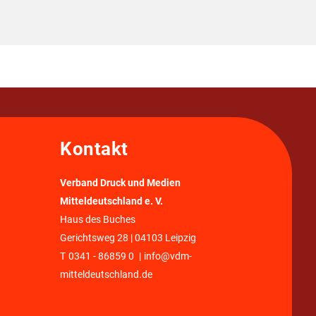
Kontakt
Verband Druck und Medien
Mitteldeutschland e. V.
Haus des Buches
Gerichtsweg 28 | 04103 Leipzig
T
0341 - 86859 0
|
info@vdm-
mitteldeutschland.de