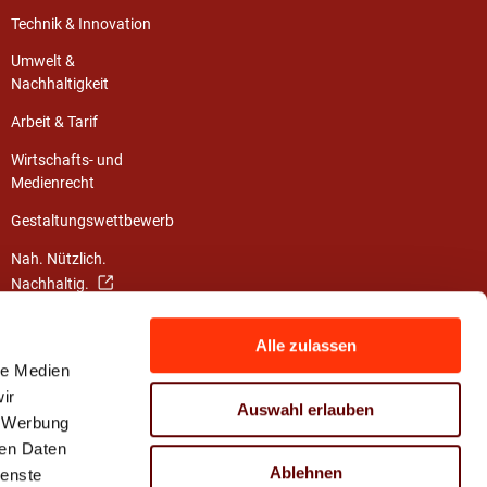
Technik & Innovation
Umwelt &
Nachhaltigkeit
Arbeit & Tarif
Wirtschafts- und
Medienrecht
Gestaltungswettbewerb
Nah. Nützlich.
Nachhaltig.
Die Klimainitiative
Alle zulassen
Mach dein Leben bunt!
le Medien
ir
Auswahl erlauben
, Werbung
ren Daten
Ablehnen
ienste