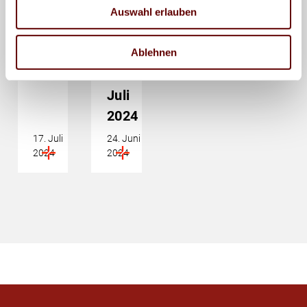
für
Druckindustrie:
Auswahl erlauben
die
vorläufige
Ablehnen
Druckindustrie
Lohntabelle
ab
Juli
2024
17. Juli
24. Juni
2024
2024