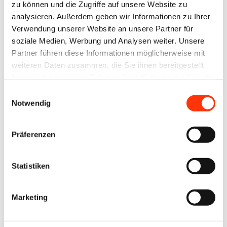
Passwort vergessen?
zu können und die Zugriffe auf unsere Website zu
analysieren. Außerdem geben wir Informationen zu Ihrer
Verwendung unserer Website an unsere Partner für
soziale Medien, Werbung und Analysen weiter. Unsere
Partner führen diese Informationen möglicherweise mit
weiteren Daten zusammen, die Sie ihnen bereitgestellt
Ansprechpartner
haben oder die sie im Rahmen Ihrer Nutzung der Dienste
gesammelt haben.
Einwilligungsauswahl
Antje Steinmetz
Notwendig
Geschäftsführerin
steinmetz@vdm-mitteldeutschland.de
0341 86859 0
Präferenzen
0172 7979885
Statistiken
Zur Übersicht
Marketing