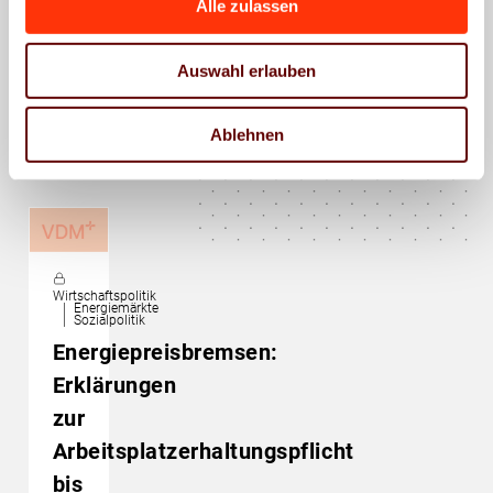
Alle zulassen
Auswahl erlauben
Das könnte Sie auch
interessieren
Ablehnen
Wirtschaftspolitik
Energiemärkte
Sozialpolitik
Energiepreisbremsen:
Erklärungen
zur
Arbeitsplatzerhaltungspflicht
bis