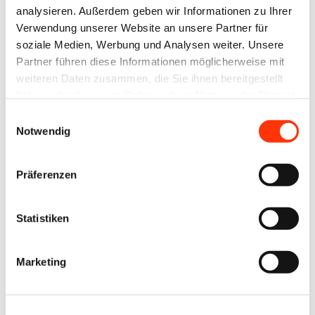
Ansprechpartner
analysieren. Außerdem geben wir Informationen zu Ihrer
Verwendung unserer Website an unsere Partner für
Jens Meyer
soziale Medien, Werbung und Analysen weiter. Unsere
Geschäftsführer
Partner führen diese Informationen möglicherweise mit
j.meyer@vdm-beratung.de
weiteren Daten zusammen, die Sie ihnen bereitgestellt
+49 176 10 90 10 11
haben oder die sie im Rahmen Ihrer Nutzung der Dienste
gesammelt haben.
Einwilligungsauswahl
Notwendig
Gerald Walther
Berater Management & Controlling /
Nachhaltigkeit & Umwelt
Präferenzen
g.walther@vdm-beratung.de
+49 170 540 93 02
Statistiken
Zur Übersicht
Marketing