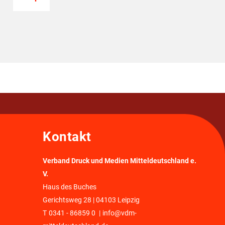
Kontakt
Verband Druck und Medien Mitteldeutschland e.
V.
Haus des Buches
Gerichtsweg 28 | 04103 Leipzig
T
0341 - 86859 0
|
info@vdm-