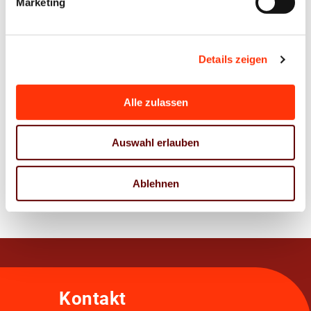
Marketing
Ansprechpartner
Sascha Kirsten
Details zeigen
Rechtsanwalt (Syndikusrechtsanwalt)
kirsten@vdm-mitteldeutschland.de
Alle zulassen
0341 86859 27
0172 5286307
Auswahl erlauben
Zur Übersicht
Ablehnen
Kontakt