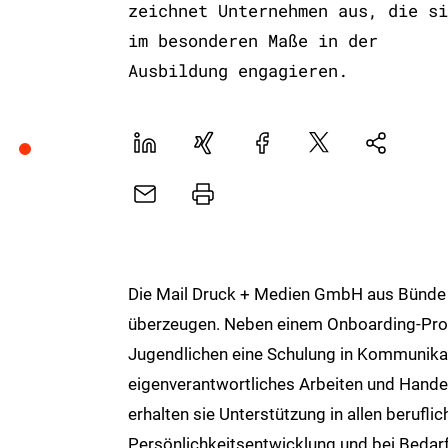
zeichnet Unternehmen aus, die si
im besonderen Maße in der
Ausbildung engagieren.
LinekdIn
Xing
Facebook
Plattform
Natives
X
Sharing
E-
Drucker
Mail
Die Mail Druck + Medien GmbH aus Bünde 
überzeugen. Neben einem Onboarding-Proz
Jugendlichen eine Schulung in Kommunikat
eigenverantwortliches Arbeiten und Hande
erhalten sie Unterstützung in allen berufli
Persönlichkeitsentwicklung und bei Bedarf