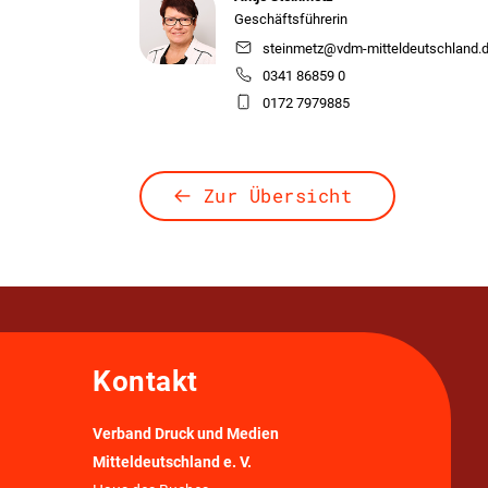
Geschäftsführerin
steinmetz@vdm-mitteldeutschland.
0341 86859 0
0172 7979885
Zur Übersicht
Kontakt
Verband Druck und Medien
Mitteldeutschland e. V.