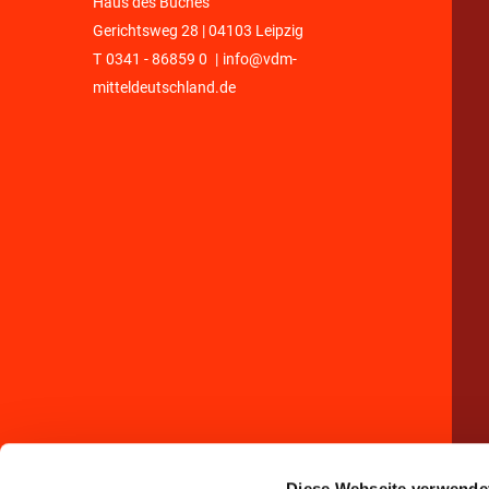
Haus des Buches
Gerichtsweg 28 | 04103 Leipzig
T
0341 - 86859 0
|
info@vdm-
mitteldeutschland.de
Diese Webseite verwende