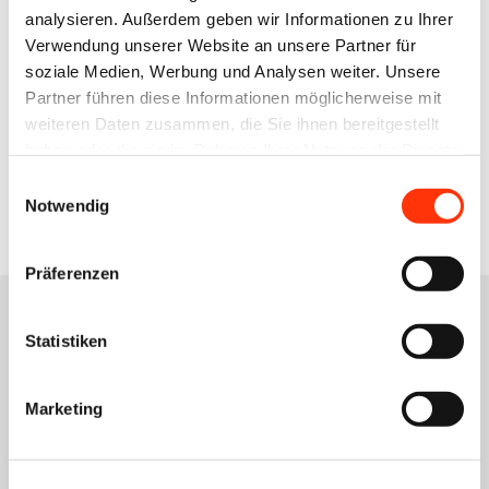
analysieren. Außerdem geben wir Informationen zu Ihrer
kirsten@vdm-mitteldeutschland.de
Verwendung unserer Website an unsere Partner für
0341 86859 27
soziale Medien, Werbung und Analysen weiter. Unsere
0172 5286307
Partner führen diese Informationen möglicherweise mit
weiteren Daten zusammen, die Sie ihnen bereitgestellt
haben oder die sie im Rahmen Ihrer Nutzung der Dienste
Zur Übersicht
gesammelt haben.
Einwilligungsauswahl
Notwendig
Präferenzen
Statistiken
Das könnte Sie auch
Marketing
interessieren