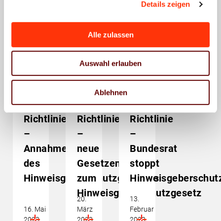
Details zeigen
Alle zulassen
Hinweisgeberschutz
Hinweisgeberschutz
Hinweisgeberschutz
Sozialpolitik
Sozialpolitik
Sozialpolitik
Umsetzung
Umsetzung
Umsetzung
Auswahl erlauben
der
der
der
EU-
EU-
EU-
Ablehnen
Whistleblowing-
Whistleblowing-
Whistleblowing-
Richtlinie
Richtlinie
Richtlinie
–
–
–
Annahme
neue
Bundesrat
des
Gesetzentwürfe
stoppt
Hinweisgeberschutzgesetzes
zum
Hinweisgeberschut
Hinweisgeberschutzgesetz
20.
13.
16. Mai
März
Februar
2023
2023
2023