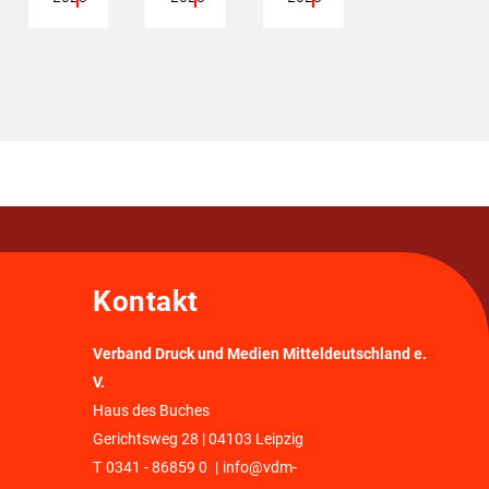
Kontakt
Verband Druck und Medien Mitteldeutschland e.
V.
Haus des Buches
Gerichtsweg 28 | 04103 Leipzig
T
0341 - 86859 0
|
info@vdm-