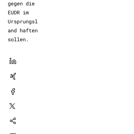
gegen die
EUDR im
Ursprungsl
and haften
sollen.
LinekdIn
Xing
Facebook
Plattform
X
Natives
Sharing