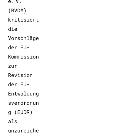
e. V.
(BVDM)
kritisiert
die
Vorschläge
der EU-
Kommission
zur
Revision
der EU-
Entwaldung
sverordnun
g (EUDR)
als
unzureiche