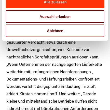
Alle zulassen
Kommission, die Sorgfaltspflichten auf den Beginn
der Lieferketten zu konzentrieren. Die damit
Auswahl erlauben
angestrebte Entlastung der nachgelagerten
Lieferkette von Haftungsrisiken wird jedoch
Ablehnen
teilweise konterkariert, wenn ein von Dritten
geäußerter Verdacht, etwa durch eine
Umweltschutzorganisation, eine Kaskade von
nachträglichen Sorgfaltsprüfungen auslösen kann.
„Wenn Unternehmen der nachgelagerten Lieferkette
weiterhin mit umfangreichen Nachforschungs-,
Dokumentations- und Haftungsrisiken konfrontiert
werden, verfehlt die geplante Entlastung ihr Ziel“,
erklärt Kirsten Hommelhoff. Und weiter: „Gerade
kleine und mittelständische Betriebe dürfen nicht
indirekt erneut mit bürokratischen Anforderungen