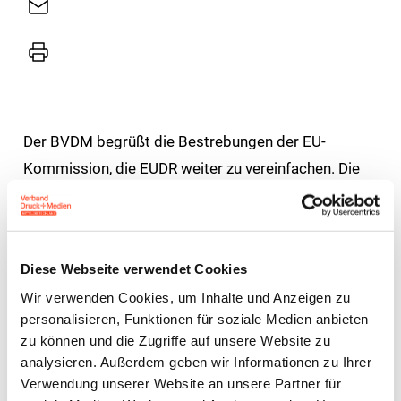
E-
Mail
Drucker
Der BVDM begrüßt die Bestrebungen der EU-
Kommission, die EUDR weiter zu vereinfachen. Die
am 4. Mai 2026 vorgelegten Vorschläge reichen aus
Sicht des BVDM jedoch nicht aus, um die
bürokratischen Belastungen für die Unternehmen
Diese Webseite verwendet Cookies
der nachgelagerten Lieferkette nachhaltig zu
Wir verwenden Cookies, um Inhalte und Anzeigen zu
reduzieren.
personalisieren, Funktionen für soziale Medien anbieten
zu können und die Zugriffe auf unsere Website zu
Die vollständige Herausnahme von
analysieren. Außerdem geben wir Informationen zu Ihrer
Druckerzeugnissen wie Zeitungen, Bücher, Kataloge
Verwendung unserer Website an unsere Partner für
und Werbedrucke bestätigt, dass in der EU