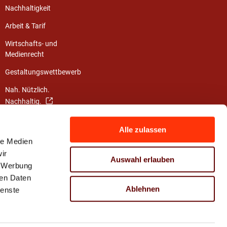
Nachhaltigkeit
Arbeit & Tarif
Wirtschafts- und
Medienrecht
Gestaltungswettbewerb
Nah. Nützlich.
Nachhaltig.
Die Klimainitiative
Alle zulassen
Mach dein Leben bunt!
le Medien
ir
Auswahl erlauben
, Werbung
ren Daten
Ablehnen
ienste