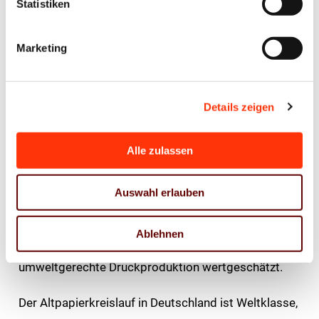
Statistiken
konnte mehr Pragmatismus und eine spürbare
Entlastung aller Druckereien von unnötiger
Marketing
Bürokratie erreicht werden, wofür sich der BVDM
gemeinsam mit Intergraf und weiteren Verbänden
vehement eingesetzt hat.
Details zeigen
Die vollständige Herausnahme von
Alle zulassen
Druckerzeugnissen wie Zeitungen und Büchern
bestätigt, dass in der EU hergestellte Druckprodukte
Auswahl erlauben
keine Treiber von Entwaldung oder Waldschädigung
sind. Damit wird das große Engagement der
Ablehnen
Wertschöpfungskette für eine nachhaltige und
umweltgerechte Druckproduktion wertgeschätzt.
Der Altpapierkreislauf in Deutschland ist Weltklasse,