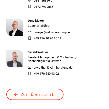
0341 86859 0
0172 7979885
Jens Meyer
Geschäftsführer
j.meyer@vdm-beratung.de
+49 176 10 90 10 11
Gerald Walther
Berater Management & Controlling /
Nachhaltigkeit & Umwelt
g.walther@vdm-beratung.de
+49 170 540 93 02
Zur Übersicht