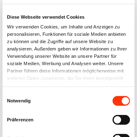
faktisch vom Tisch, auch wenn noch formale
Umsetzungsakte ausstehen. Mit der Einigung ist
Diese Webseite verwendet Cookies
klar: Der Schutz globaler Wälder lässt sich erreichen,
Wir verwenden Cookies, um Inhalte und Anzeigen zu
ohne die europäische Druckindustrie strukturell zu
personalisieren, Funktionen für soziale Medien anbieten
überlasten. Diese Balance war Ziel der
zu können und die Zugriffe auf unsere Website zu
Verbandsarbeit des BVDM und findet sich nun in der
analysieren. Außerdem geben wir Informationen zu Ihrer
Einigung wieder.
Verwendung unserer Website an unsere Partner für
soziale Medien, Werbung und Analysen weiter. Unsere
Partner führen diese Informationen möglicherweise mit
Die durch den BVDM gemeinsam mit anderen
weiteren Daten zusammen, die Sie ihnen bereitgestellt
Branchenverbänden geforderte Konzentration der
haben oder die sie im Rahmen Ihrer Nutzung der Dienste
Sorgfaltspflichten auf den Beginn der Lieferkette
gesammelt haben.
Einwilligungsauswahl
wird nun in die EUDR aufgenommen. Dabei entfällt
Notwendig
die aufwendige, ständige Wiederholung von
Sorgfaltserklärungen entlang der ganzen Lieferkette
Präferenzen
ebenso wie die Pflicht zur umfangreichen
Datenweitergabe vom Wald bis zum Handel. Damit