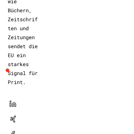
wie
Büchern,
Zeitschrif
ten und
Zeitungen
sendet die
EU ein
starkes
Signal für
Print.
LinekdIn
Xing