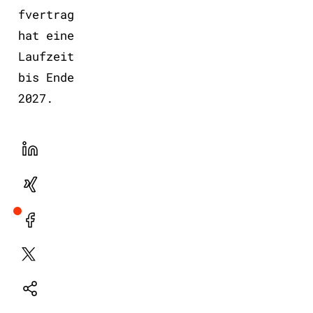
fvertrag
hat eine
Laufzeit
bis Ende
2027.
LinekdIn
Xing
Facebook
Plattform
X
Natives
Sharing