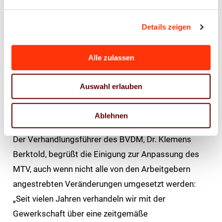
nicht mehr zeitgemäße Fachkräftebesetzung
entfallen.
Details zeigen
Zudem wurden die Jahresleistung und das
Urlaubsgeld zu einer Zahlung zusammengelegt, die
Alle zulassen
schrittweise abgesenkt wird. Im Gegenzug
verpflichten sich die Arbeitgeber künftig, die
Auswahl erlauben
betriebliche Altersvorsorge durch Weitergabe
ersparter Sozialversicherungsbeiträge zu fördern.
Ablehnen
Der Verhandlungsführer des BVDM, Dr. Klemens
Berktold, begrüßt die Einigung zur Anpassung des
MTV, auch wenn nicht alle von den Arbeitgebern
angestrebten Veränderungen umgesetzt werden:
„Seit vielen Jahren verhandeln wir mit der
Gewerkschaft über eine zeitgemäße