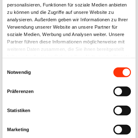
Tarifparteien vereinbart, die Anhänge zum MTV,
personalisieren, Funktionen für soziale Medien anbieten
insbesondere die darin enthaltenen
zu können und die Zugriffe auf unsere Website zu
analysieren. Außerdem geben wir Informationen zu Ihrer
Maschinenbesetzungsregeln, aufzuheben, da die
Verwendung unserer Website an unsere Partner für
modernen Maschinen aufgrund von Automatisierung
soziale Medien, Werbung und Analysen weiter. Unsere
eine geringere Personalbesetzung ermöglichen.
Partner führen diese Informationen möglicherweise mit
Beide Seiten sind sich einig, dass diese Aufhebung
weiteren Daten zusammen, die Sie ihnen bereitgestellt
haben oder die sie im Rahmen Ihrer Nutzung der Dienste
der Besetzungsregeln nicht zu betriebsbedingten
gesammelt haben.
Einwilligungsauswahl
Kündigungen führen soll.
Notwendig
Zudem bekennen sich die Tarifparteien zur
Präferenzen
Bedeutung der Ausbildungsberufe der Branche und
haben sich darauf verständigt, dass Facharbeiten,
etwa an der Druckmaschine, weiterhin vorrangig von
Statistiken
geeigneten Fachkräften der Druckindustrie ausgeübt
werden sollen. Gleichzeitig ist aber die strenge und
Marketing