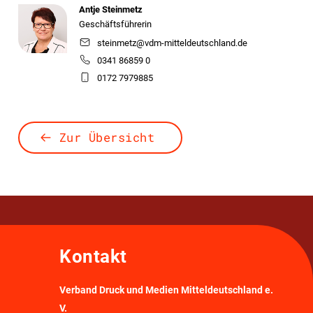
Antje Steinmetz
Geschäftsführerin
steinmetz@vdm-mitteldeutschland.de
0341 86859 0
0172 7979885
Zur Übersicht
Kontakt
Verband Druck und Medien Mitteldeutschland e.
V.