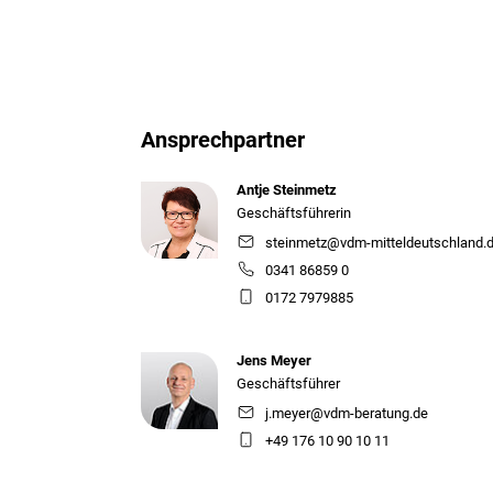
Ansprechpartner
Antje Steinmetz
Geschäftsführerin
steinmetz@vdm-mitteldeutschland.
0341 86859 0
0172 7979885
Jens Meyer
Geschäftsführer
j.meyer@vdm-beratung.de
+49 176 10 90 10 11