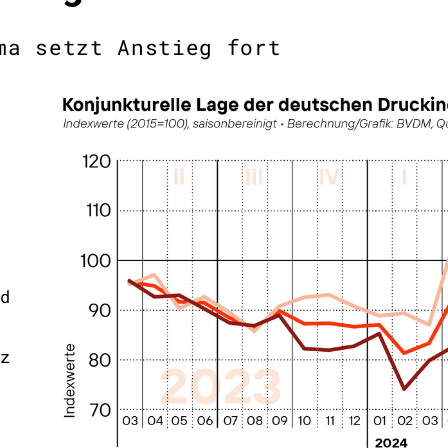
ma setzt Anstieg fort
d
z